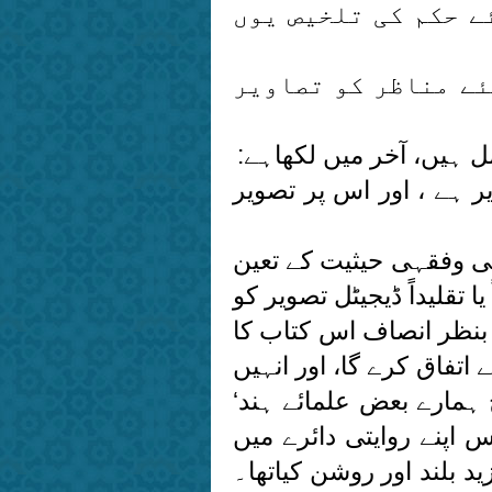
ے حکم کی تلخیص یوں
ئے مناظر کو تصاویر
 ہیں، آخر میں لکھاہے:
 ہے ، اور اس پر تصویر
 وفقہی حیثیت کے تعین
 تقلیداً ڈیجیٹل تصویر کو
 بنظر انصاف اس کتاب کا
اتفاق کرے گا، اور انہیں
 ہمارے بعض علمائے ہند‘
اپنے روایتی دائرے میں
د بلند اور روشن کیاتھا۔