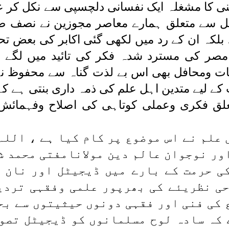
نی کا مشغلہ ایک نفسانی دلچسپی سے نکل کر علمی
 سے متعلق ہمارے معاصر مجوزین نے نصف ص
، بلکہ ان کے رد میں لکھی گئی اکابر کی بعض ت
صر کی مسترد شدہ فکر کی تائید میں لگے ہ
ت ومحافل بھی اس بے لذت گناہ سے محفوظ نہی
ے لیے متدین اہل علم کی ذمہ داری بنتی ہے کہ 
لق فکری وعملی کوتاہی کی اصلاح وفہمائش کے
 علم نے اس موضوع پر کام کیا ہے ، اللہ
ور نوجوان عالم دین مولانامفتی محمد ش
ی حرمت کے بارے میں ڈیجیٹل اور نان 
ی نظریئے کی بھرپور علمی وفقہی تردی
 کی فنی اور فقہی دونوں حیثیتوں سے بح
 کہ سادہ لوح مسلمانوں کو ڈیجیٹل تصو