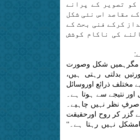
 کو تصویر کے پرانے
ے مقاصد اس نئی شکل
از کرکے فنی بحث کے
لنے کی ناکام کوشش
ے، مگرہمیں شکل وصورت
رتیں بدلتی رہتی ہیں،
 مختلف ذرائع اوروسائل
 اور نتیجے سے ہوتا ہے۔
ے صرفِ نظر نہیں چاہیے۔
ے گزر کر روح اورحقیقت
امشکل نہیں رہتا ہے۔‘‘