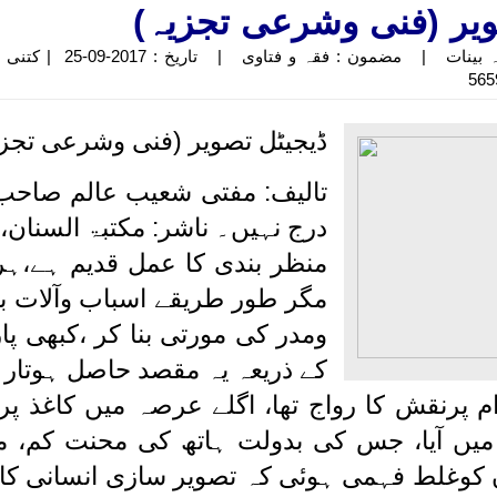
ویر (فنی وشرعی تجزیہ)
مضمون نگار : ماہنامہ بینات | مضمون : فقہ و فتاوی | ت
ڈیجیٹل تصویر (فنی وشرعی تجزی
درج نہیں۔ ناشر: مکتبۃ السنان،
منظر بندی کا عمل قدیم ہے،ہرز
مگر طور طریقے اسباب وآلات ب
ومدر کی مورتی بنا کر ،کبھی پا
کے ذریعہ یہ مقصد حاصل ہوتارہا
م پرنقش کا رواج تھا، اگلے عرصہ میں کاغذ پر
 میں آیا، جس کی بدولت ہاتھ کی محنت کم، 
وغلط فہمی ہوئی کہ تصویر سازی انسانی ک