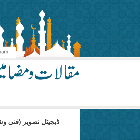
aram
ڈیجیٹل تصویر (فنی و