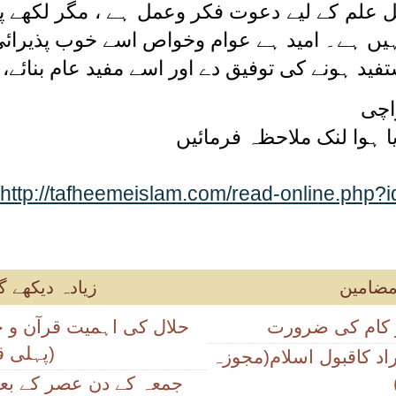
ہل علم کے لیے دعوت فکر وعمل ہے ، مگر لکھے پ
ہیں ہے۔ امید ہے عوام وخواص اسے خوب پذیرائ
فید ہونے کی توفیق دے اور اسے مفید عام بنائے، 
اچی
یا ہوا لنک ملاحظہ فرمائیں
http://tafheemeislam.com/read-online.ph
مضامین
زیادہ دیکھے 
 کام کی ضرورت
(پہلی 
اد کاقبول اسلام(مجوزہ
جمعہ کے دن عصر کے بعد 