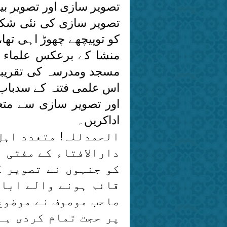
تصویر سازی اور تصویر بی
تصویر سازی کی نئی شکل
کو توپیچھے چھوڑ اہی تھا
منشا کے برعکس علماء م
مسجد ومدرسہ کی تقریبا
اس علمی فتنہ کے سدباب ک
اور تصویر سازی سے متع
اداکریں۔
الحمدللہ! متعدد اہل
دارالافتاء کے مفتی ا
کو جنہوں نے تصویر ک
قائم ہونے والے اباح
صاحب موصوف نے موضوع
پر حجت تمام کردی ہے