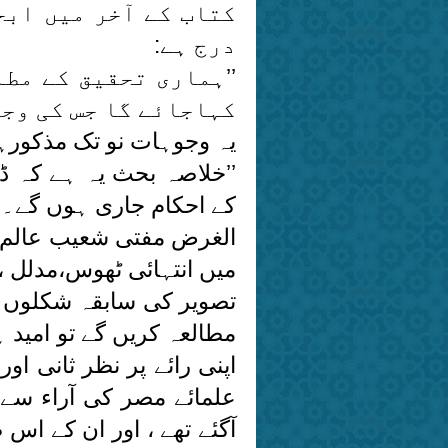
کتاب کے آخر میں ابح
درج ہے:
’’ہماری تحقیق کے مط
کہاجائے گا جس کی وجوہات د
یہ وجوہات نو تک مذکورہی
’’خلاصہ بحث یہ ہے کہ ڈ
کے احکام جاری ہوں گے۔‘‘ (
الغرض مفتی شعیب عالم 
میں انتہائی ٹھوس،مدلل ،وق
تصویر کی سابقہ شکلوں سے
مطالعہ کریں گے تو امید ہ
اپنی رائے پر نظر ثانی ا
علمائے مصر کی آراء سے 
آگئے تھے ، اور ان کے اس 