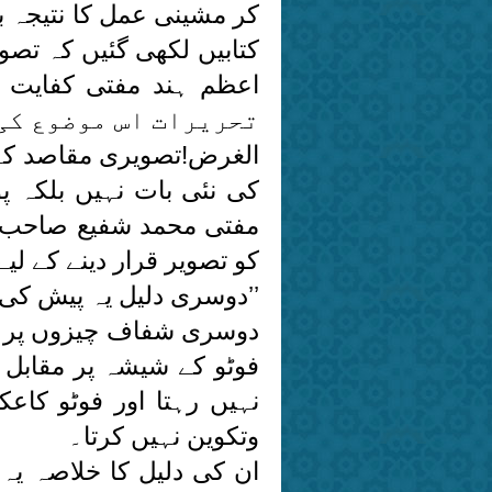
کر مشینی عمل کا نتیجہ 
کتابیں لکھی گئیں کہ تصو
تحریرات اس موضوع کی
الغرض!تصویری مقاصد کے
کی نئی بات نہیں بلکہ پو
کو تصویر قرار دینے کے لیے 
’’دوسری دلیل یہ پیش کی 
دوسری شفاف چیزوں پر صو
فوٹو کے شیشہ پر مقابل ک
نہیں رہتا اور فوٹو کاعک
وتکوین نہیں کرتا۔
ان کی دلیل کا خلاصہ یہ