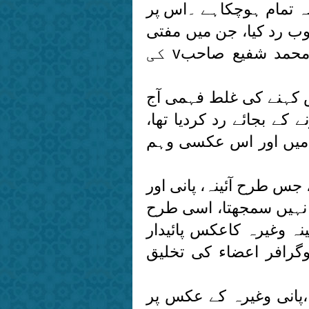
ہ تمام ہوچکاہے ۔اس پر
وب رد کیا، جن میں مفتی
اعظم ہند مفتی کفایت اللہv اور حضرت مفتی اعظم پاکستان مفتی محمد شفیع صاحبv کی
 کہنے کی غلط فہمی آج
کے بجائے رد کردیا تھا،
کی تردید میں اور اس عکسی وہم
جس طرح آئینہ، پانی اور
 نہیں سمجھتا، اسی طرح
نہ وغیرہ کاعکس پائیدار
ٹوگرافر اعضاء کی تخلیق
،پانی وغیرہ کے عکس پر