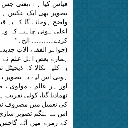
قیاس کیا ہے ،یعنی جس 
تصویر بھی ایک عکس ہے ،پ
واضح ہوجائے گا کہ یہ قی
اعلیٰ ہونی چاہیے کہ وہ
کردے............. الخ۔‘‘
(جواہر الفقہ، آلاتِ جدیدہ کے شرعی احکام، ج:۷
ہمارے بعض اہل علم نے ا
یہ کلیہ نکالا کہ ڈیجیٹل 
ہوتی اس لیے یہ تصویر نہی
اور ہر عالم ، مولوی ، 
تھمادیا گیا، کوئی تقریب 
کی تعمیل میں مصروف نظ
اس بے ہنگم تصویر سازی
کے زمرے میں آئے گاجس ک