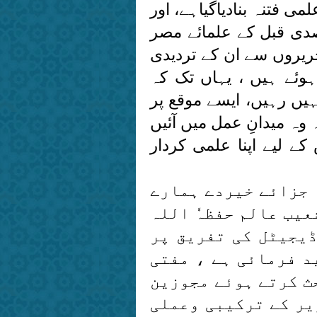
 فتنہ بنادیاگیاہے، اور
دی قبل کے علمائے مصر
حریروں سے ان کے تردیدی
وئے ہیں ، یہاں تک کہ
ں رہیں، ایسے موقع پر
وہ میدانِ عمل میں آئیں
 لیے اپنا علمی کردار
 جزائے خیردے ہمارے
عیب عالم حفظہٗ اللہ
ڈیجیٹل کی تفریق پر
د فرمائی ہے ، مفتی
ث کرتے ہوئے مجوزین
یر کے ترکیبی وعملی