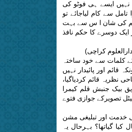
نہیں ایسے ہی فوٹو کی
تامل سے کام لیاجائے تو
عالم کی شان ا س سے بہت
ایک دوسرے کا حکم نافذ
ئے کلمات سے خود ساختہ
ہ قائم اور پائیدار نہیں
حی نظریہ قائم کردیاگیا،
یق بیک جنبش قلم کیمرا
جیٹل تصویرکے جوازی فتوے
 خدمت اور تبلیغی مشن
کیا گیاتھا؟ بہرحال یہ