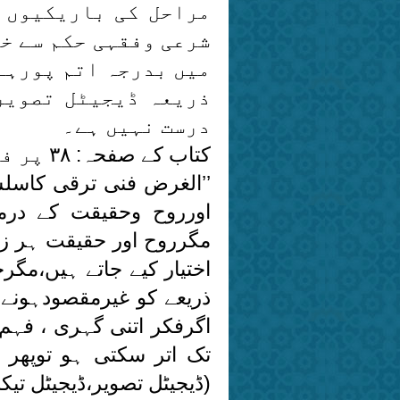
مراحل کی باریکیوں م
شرعی وفقہی حکم سے خ
میں بدرجہ اتم پورہے
ذریعہ ڈیجیٹل تصویر
درست نہیں ہے۔
کتاب کے صفحہ: ۳۸ پر فنی بحث کااختتامیہ ان الفاظ میں درج ہے:
’’الغرض فنی ترقی کاسل
اورروح وحقیقت کے درمی
مگرروح اور حقیقت ہر زم
اختیار کیے جاتے ہیں،مگر
ذریعے کو غیرمقصودہونے ک
اگرفکر اتنی گہری ، فہم
تک اتر سکتی ہو توپھر ب
(ڈیجیٹل تصویر،ڈیجیٹل تیکن