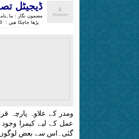
ڈیجیٹل تص
پڑھا جاچکا ھیں : 5659
ومدر کے علاوہ پارچہ قرا
عمل کے لیے کیمرا وجود
گئی۔اس سے بعض لوگوں ک