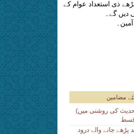
ڑھے ذی استعداد عوام کے
ی دیں گے۔
آمین۔
گئے مضامین
(حلال کی اہمیت قرآن و حدیث کی روشنی میں
قسط
پڑھے جانے والے درود