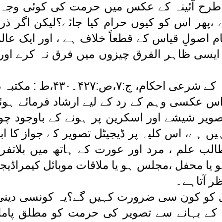
طرح آئینہ کے عکس میں حرمت کی کوئی وجہ 
ھر اس کو کیوں حرام کیا جائے؟لیکن اگر ذرا 
ام اصولِ قیاس کے قطعاً خلاف ہے ، اور ایک 
 ایسی ظاہر الفرق چیزوں میں فرق نہ کرے اور 
،ص:۴۲۷۔۴۳۰،ط : مکتبہ دارالعلوم کراچی)
س عکسی وہم کے رد کے لیے ارشاد فرمائے ہو
تصویر شیشے اور اسکرین پر ہونے کے باوجود چونک
ں ہے، اس کلیہ پر ڈیجیٹل تصویر کے جواز کا ابا
طالب علم ، مرد اور عورت کے ہاتھ میں بلاتفر
ہو یا محفل ،مجلس ہو یا ملاقات موبائل کیمراڈی
ر آتاہے۔
 کو کون سی ضرورت کہیں گے؟یہ کونسی دینی
ے بہانے سے تصویر کی حرمت کو مطلق پامال 