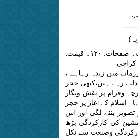
اریخ : 2017-09-25 | کتنی مرتبہ
ہ)
تالیف: مفتی شعیب عالم صاحب۔ صفحات: ۱۲۰۔ قیمت:
 کراچی
مانے میں زندہ رہاہے ،
دلتے رہے ہیں،کبھی حجر
رچہ وقرام پر نقش ونگار
۔ اسلام کے آغاز پر حجر
 تصویر بننے لگی اور اس
مشین کی کارکردگی بڑھ
ارکردگی وصنعت سے نکل