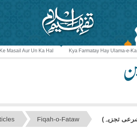
Ke Masail Aur Un Ka Hal
Kya Farmatay Hay Ulama-e-K
شرعی تجزیہ)
Fiqah-o-Fataw
ticles