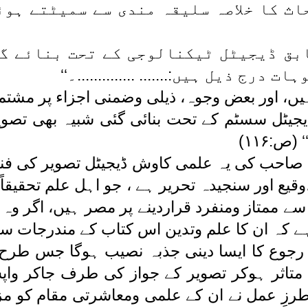
اث کا خلاصہ سلیقہ مندی سے سمیٹتے ہوئ
ابق ڈیجیٹل ٹیکنالوجی کے تحت بنائے گ
رج ذیل ہیں:....... ..............۔‘‘
ں، اور بعض وجوہ، ذیلی وضمنی اجزاء پر مشتمل
یجیٹل سسٹم کے تحت بنائی گئی شبیہ بھی تصویر
ص:۱۱۶)
صاحب کی یہ علمی کاوش ڈیجیٹل تصویر کی فنی
یع اور سنجیدہ تحریر ہے ، جو اہل علم تحقیقاً یا
 ممتاز ومنفرد قراردینے پر مصر ہیں، اگر وہ
ے کہ ان کا علم وتدین اس کتاب کے مندرجات سے 
ور رجوع کا ایسا دینی جذبہ نصیب ہوگا جس طرح
متاثر ہوکر تصویر کے جواز کی طرف جاکر واپس 
طرزِ عمل نے ان کے علمی ومعاشرتی مقام کو مزی