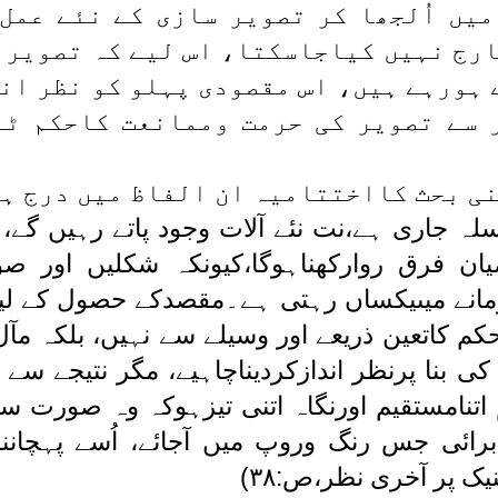
یں اُلجھا کر تصویر سازی کے نئے عمل
ارج نہیں کیاجاسکتا، اس لیے کہ تصویر ک
 ہورہے ہیں، اس مقصودی پہلو کو نظر اند
 سے تصویر کی حرمت وممانعت کاحکم ٹا
سلہ جاری ہے،نت نئے آلات وجود پاتے رہیں گ
ان فرق روارکھناہوگا،کیونکہ شکلیں اور صو
انے میںیکساں رہتی ہے۔مقصدکے حصول کے لیے
حکم کاتعین ذریعے اور وسیلے سے نہیں، بلکہ مآل
ی بنا پرنظر اندازکردیناچاہیے، مگر نتیجے س
 اتنامستقیم اورنگاہ اتنی تیزہوکہ وہ صورت س
رائی جس رنگ وروپ میں آجائے، اُسے پہچانن
یک پر آخری نظر،ص:۳۸)