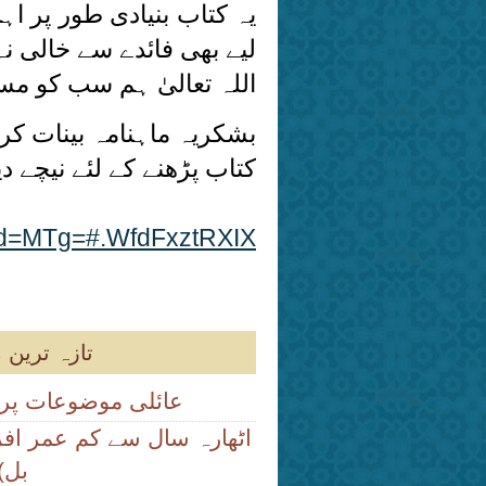
یہ کتاب بنیادی طور پر ا
لیے بھی فائدے سے خالی ن
اللہ تعالیٰ ہم سب کو مست
بشکریہ ماہنامہ بینات کر
کتاب پڑھنے کے لئے نیچے د
p?id=MTg=#.WfdFxztRXIX
تازہ ترین 
عائلی موضوعات پر
اٹھارہ سال سے کم عمر افر
بل)