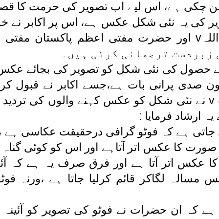
بن چکی ہے، اس لیے اب تصویر کی حرمت کا قص
یر کی یہ نئی شکل عکس ہے، اس پر اکابر نے خ
 زبردست ترجمانی کرتی ہیں۔
 حصول کی نئی شکل کو تصویر کی بجائے عکس
ن صدی پرانی بات ہے،جسے اکابر نے قبول کرنے 
مفتی محمد شفیع صاحب v نے نئی شکل کو عکس کہنے والوں 
یہ ارشاد فرمایا :
جاتی ہے کہ فوٹو گرافی درحقیقت عکاسی ہے ، 
رت کا عکس اتر آتاہے اور اس کو کوئی گناہ
ا عکس اتر آتا ہے اور فرق صرف یہ ہے کہ آئی
س مسالہ لگاکر قائم کرلیا جاتا ہے ،ورنہ فو
 ہے کہ ان حضرات نے فوٹو کی تصویر کو آئینہ 