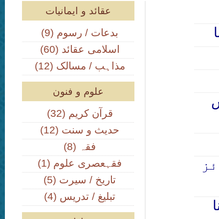
عقائد و ایمانیات
(9) بدعات / رسوم
(60) اسلامی عقائد
(12) مذاہب / مسالک
علوم و فنون
س
(32) قرآن کریم
(12) حدیث و سنت
(8) فقہ
ئز
(1) فقہعصری علوم
(5) تاریخ / سیرت
(4) تبلیغ / تدریس
ا