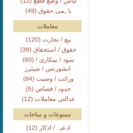
(12) لباس / وضع قطع
(49) باہمی حقوق
معاملات
(120) بیع / تجارت
(39) حقوق / استحقاق
(60) سود / بینکاری /
انشورنس / شیئرز
(84) وراثت / وصیت
(5) حدود / قصاص
(12) عدالتی معاملات
ممنوعات و مباحات
(12) ادعیہ / اذکار