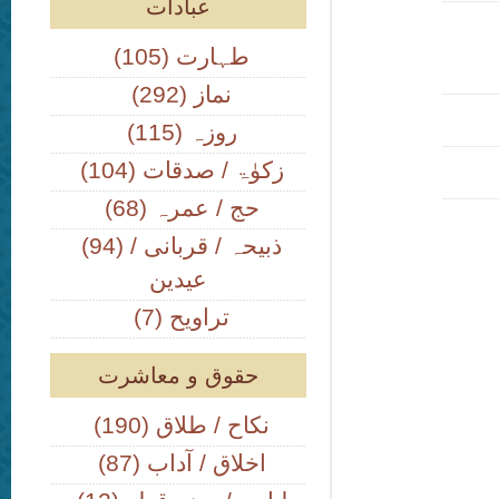
عبادات
(105) طہارت
(292) نماز
(115) روزہ
(104) زکوٰۃ / صدقات
(68) حج / عمرہ
(94) ذبیحہ / قربانی /
عیدین
(7) تراویح
حقوق و معاشرت
(190) نکاح / طلاق
(87) اخلاق / آداب