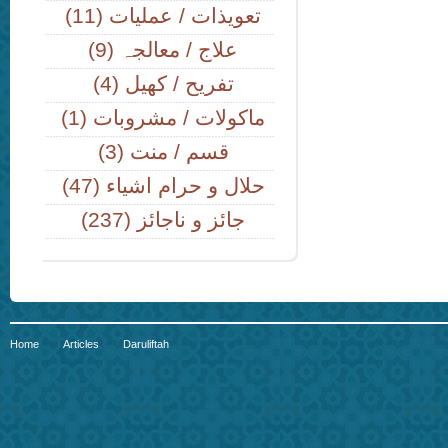
(11) تعویذات / عملیات
(9) علاج / معالجہ
(4) تفریح / کھیل
(1) ماکولات / مشروبات
(3) قسم / منت
(47) حلال و حرام اشیاء
(237) جائز و ناجائز
Home
Articles
Daruliftah