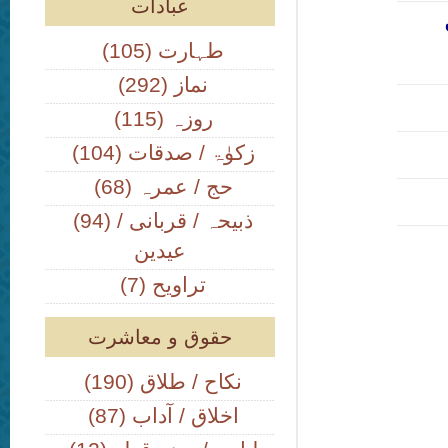
عبادات
(105) طہارت
(292) نماز
(115) روزہ
(104) زکوٰۃ / صدقات
(68) حج / عمرہ
(94) ذبیحہ / قربانی /
عیدین
(7) تراویح
حقوق و معاشرت
(190) نکاح / طلاق
(87) اخلاق / آداب