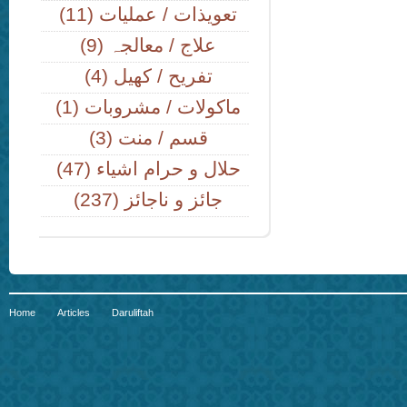
(11) تعویذات / عملیات
(9) علاج / معالجہ
(4) تفریح / کھیل
(1) ماکولات / مشروبات
(3) قسم / منت
(47) حلال و حرام اشیاء
(237) جائز و ناجائز
Home
Articles
Daruliftah