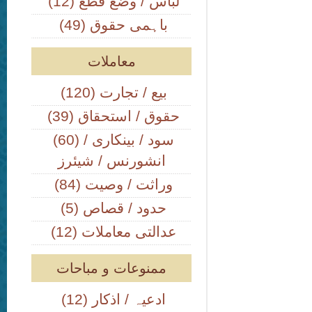
(12) لباس / وضع قطع
(49) باہمی حقوق
معاملات
(120) بیع / تجارت
(39) حقوق / استحقاق
(60) سود / بینکاری /
انشورنس / شیئرز
(84) وراثت / وصیت
(5) حدود / قصاص
(12) عدالتی معاملات
ممنوعات و مباحات
(12) ادعیہ / اذکار