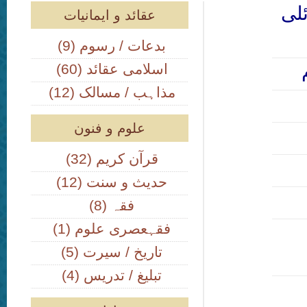
لی
عقائد و ایمانیات
(9) بدعات / رسوم
(60) اسلامی عقائد
(12) مذاہب / مسالک
علوم و فنون
(32) قرآن کریم
(12) حدیث و سنت
(8) فقہ
(1) فقہعصری علوم
(5) تاریخ / سیرت
(4) تبلیغ / تدریس