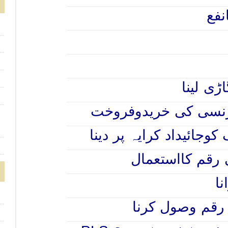
نفع
ی لینا
کرنسی کی خریدوفروخت
کوجائیداد کرایہ پر دینا
ی رقم کااستعمال
نا
 رقم وصول کرنا