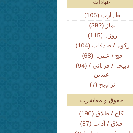
عبادات
(105) طہارت
(292) نماز
(115) روزہ
(104) زکوٰۃ / صدقات
(68) حج / عمرہ
(94) ذبیحہ / قربانی /
عیدین
(7) تراویح
حقوق و معاشرت
(190) نکاح / طلاق
(87) اخلاق / آداب