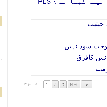
ٹ لینا کیسا ہے ؟
 حیثیت
وخت سود نہیں
رنس کافرق
زمت