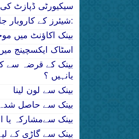
سیکیورٹی ڈپازٹ کی 
شیئرز کے کاروبار جائز ہونے کی شرائط:
بینک اکاؤنٹ میں موج
اسٹاک ایکسچینج میں
بینک کے قرضہ سے کیا
یانہیں ؟
بینک سے لون لینا
بینک سے حاصل شدہ 
بینک سےمشارکہ یا اجا
بینک سے گاڑی کے لیے