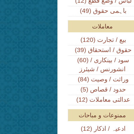
(12) لباس / وضع قطع
(49) باہمی حقوق
معاملات
(120) بیع / تجارت
(39) حقوق / استحقاق
(60) سود / بینکاری /
انشورنس / شیئرز
(84) وراثت / وصیت
(5) حدود / قصاص
(12) عدالتی معاملات
ممنوعات و مباحات
(12) ادعیہ / اذکار