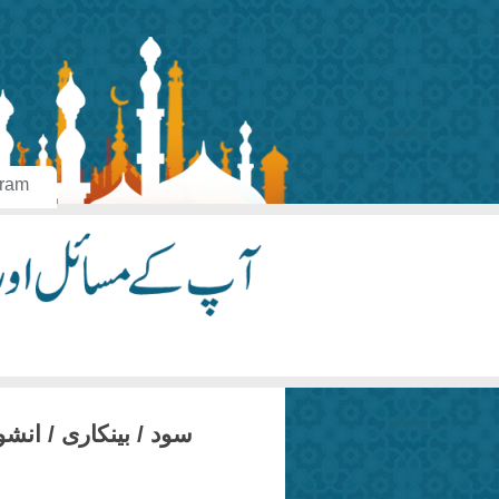
aram
سود / بینکاری / انش