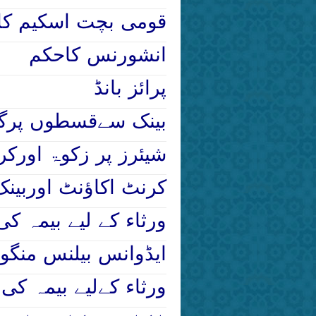
قومی بچت اسکیم کا
انشورنس کاحکم
پرائز بانڈ
بینک سےقسطوں پرگاڑ
شیئرز پر زکوۃ اور
کرنٹ اکاؤنٹ اوربینک 
ورثاء کے لیے بیمہ ک
ایڈوانس بیلنس منگوا
ورثاء کےلیے بیمہ کی