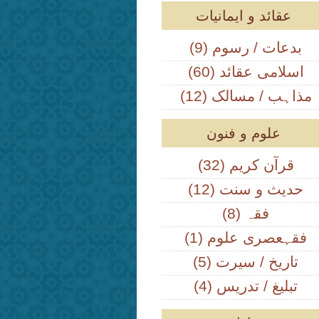
عقائد و ایمانیات
(9) بدعات / رسوم
(60) اسلامی عقائد
(12) مذاہب / مسالک
علوم و فنون
(32) قرآن کریم
(12) حدیث و سنت
(8) فقہ
(1) فقہعصری علوم
(5) تاریخ / سیرت
(4) تبلیغ / تدریس