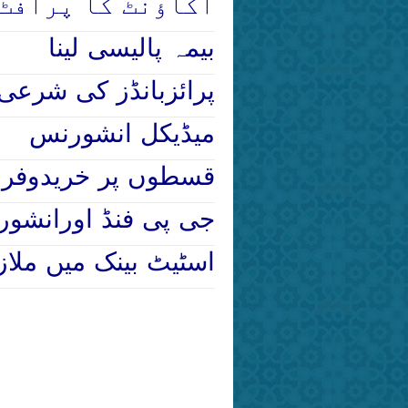
PLS اکاؤنٹ کا پراف
بیمہ پالیسی لینا
پرائزبانڈز کی شرعی
میڈیکل انشورنس
قسطوں پر خریدوفر
جی پی فنڈ اورانشو
اسٹیٹ بینک میں ملا