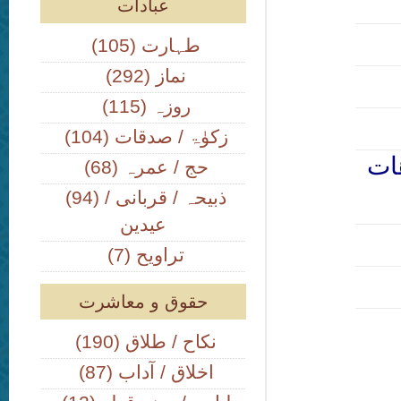
عبادات
(105) طہارت
(292) نماز
(115) روزہ
(104) زکوٰۃ / صدقات
ات
(68) حج / عمرہ
(94) ذبیحہ / قربانی /
عیدین
(7) تراویح
حقوق و معاشرت
(190) نکاح / طلاق
(87) اخلاق / آداب