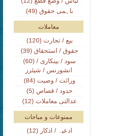
(12) لباس / وضع قطع
(49) باہمی حقوق
معاملات
(120) بیع / تجارت
(39) حقوق / استحقاق
(60) سود / بینکاری /
انشورنس / شیئرز
(84) وراثت / وصیت
(5) حدود / قصاص
(12) عدالتی معاملات
ممنوعات و مباحات
(12) ادعیہ / اذکار