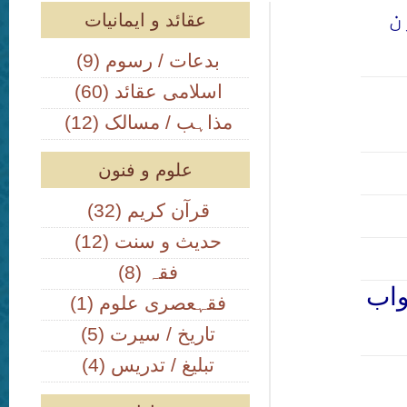
ن
عقائد و ایمانیات
(9) بدعات / رسوم
(60) اسلامی عقائد
(12) مذاہب / مسالک
علوم و فنون
(32) قرآن کریم
(12) حدیث و سنت
(8) فقہ
واب
(1) فقہعصری علوم
(5) تاریخ / سیرت
(4) تبلیغ / تدریس