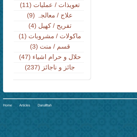
(11) تعویذات / عملیات
(9) علاج / معالجہ
(4) تفریح / کھیل
(1) ماکولات / مشروبات
(3) قسم / منت
(47) حلال و حرام اشیاء
(237) جائز و ناجائز
Home
Articles
Daruliftah