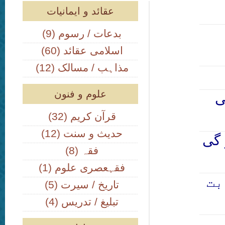
عقائد و ایمانیات
(9) بدعات / رسوم
(60) اسلامی عقائد
(12) مذاہب / مسالک
علوم و فنون
ی
(32) قرآن کریم
(12) حدیث و سنت
 گی
(8) فقہ
(1) فقہعصری علوم
بت
(5) تاریخ / سیرت
(4) تبلیغ / تدریس