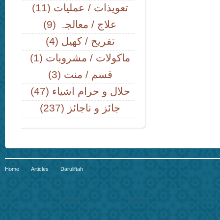
(11) تعویذات / عملیات
(9) علاج / معالجہ
(4) تفریح / کھیل
(1) ماکولات / مشروبات
(3) قسم / منت
(47) حلال و حرام اشیاء
(237) جائز و ناجائز
Home
Articles
Daruliftah