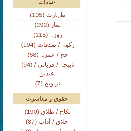
عبادات
(105) طہارت
(292) نماز
(115) روزہ
(104) زکوٰۃ / صدقات
(68) حج / عمرہ
(94) ذبیحہ / قربانی /
عیدین
(7) تراویح
حقوق و معاشرت
(190) نکاح / طلاق
(87) اخلاق / آداب