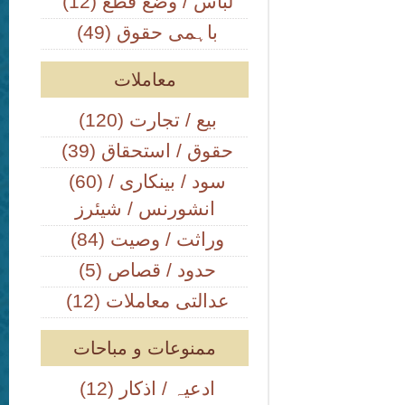
(12) لباس / وضع قطع
(49) باہمی حقوق
معاملات
(120) بیع / تجارت
(39) حقوق / استحقاق
(60) سود / بینکاری /
انشورنس / شیئرز
(84) وراثت / وصیت
(5) حدود / قصاص
(12) عدالتی معاملات
ممنوعات و مباحات
(12) ادعیہ / اذکار